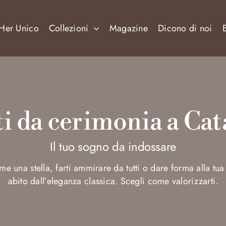
Her Unico
Collezioni
Magazine
Dicono di noi
ti da cerimonia a Cat
Il tuo sogno da indossare
me una stella, farti ammirare da tutti o dare forma alla tu
abito dall’eleganza classica. Scegli come valorizzarti.